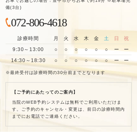
お車でお越しの場合：豊中市からお車で約15分 ※駐車場完
備(3台)
072-806-4618
診療時間
月
火
水
木
金
土
日
祝
9:30～13:00
○
○
○
○
○
○
ー
ー
14:30～18:30
○
○
○
○
○
○
ー
ー
※最終受付は診療時間の30分前までとなります
【ご予約にあたってのご案内】
当院のWEB予約システムは無料でご利用いただけま
す。ご予約のキャンセル・変更は、前日の診療時間内
までにお電話でご連絡ください。