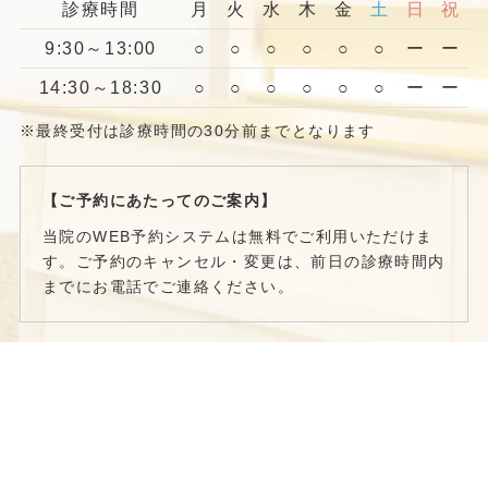
診療時間
月
火
水
木
金
土
日
祝
9:30～13:00
○
○
○
○
○
○
ー
ー
14:30～18:30
○
○
○
○
○
○
ー
ー
※最終受付は診療時間の30分前までとなります
【ご予約にあたってのご案内】
当院のWEB予約システムは無料でご利用いただけま
す。ご予約のキャンセル・変更は、前日の診療時間内
までにお電話でご連絡ください。