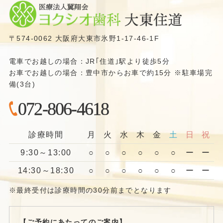
〒574-0062 大阪府大東市氷野1-17-46-1F
電車でお越しの場合：JR｢住道｣駅より徒歩5分
お車でお越しの場合：豊中市からお車で約15分 ※駐車場完
備(3台)
072-806-4618
診療時間
月
火
水
木
金
土
日
祝
9:30～13:00
○
○
○
○
○
○
ー
ー
14:30～18:30
○
○
○
○
○
○
ー
ー
※最終受付は診療時間の30分前までとなります
【ご予約にあたってのご案内】