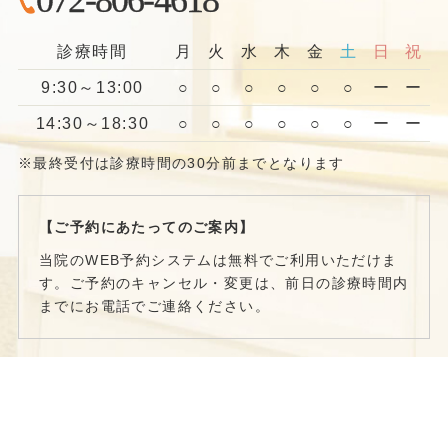
診療時間
月
火
水
木
金
土
日
祝
9:30～13:00
○
○
○
○
○
○
ー
ー
14:30～18:30
○
○
○
○
○
○
ー
ー
※最終受付は診療時間の30分前までとなります
【ご予約にあたってのご案内】
当院のWEB予約システムは無料でご利用いただけま
す。ご予約のキャンセル・変更は、前日の診療時間内
までにお電話でご連絡ください。