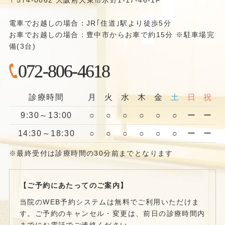
電車でお越しの場合：JR｢住道｣駅より徒歩5分
お車でお越しの場合：豊中市からお車で約15分 ※駐車場完
備(3台)
072-806-4618
診療時間
月
火
水
木
金
土
日
祝
9:30～13:00
○
○
○
○
○
○
ー
ー
14:30～18:30
○
○
○
○
○
○
ー
ー
※最終受付は診療時間の30分前までとなります
【ご予約にあたってのご案内】
当院のWEB予約システムは無料でご利用いただけま
す。ご予約のキャンセル・変更は、前日の診療時間内
までにお電話でご連絡ください。