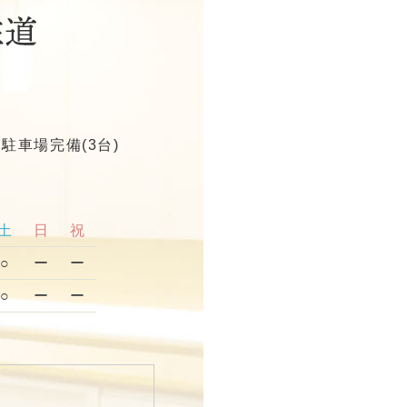
駐車場完備(3台)
土
日
祝
○
ー
ー
○
ー
ー