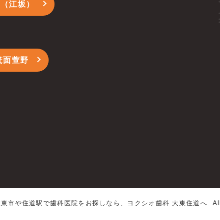
ス（江坂）
箕面萱野
大東市や住道駅で歯科医院をお探しなら、ヨクシオ歯科 大東住道へ.
Al