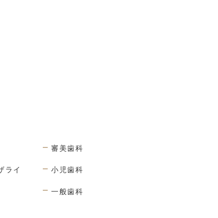
審美歯科
ザライ
小児歯科
一般歯科