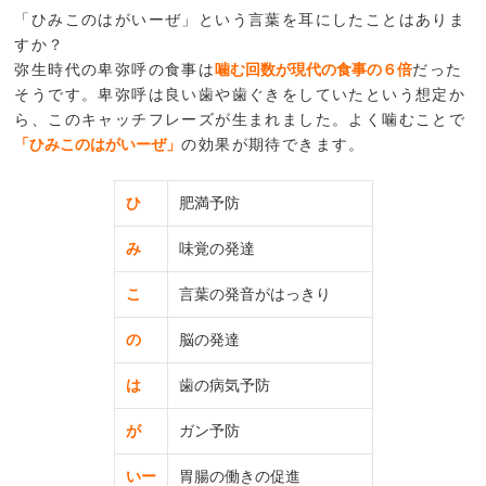
「ひみこのはがいーぜ」という言葉を耳にしたことはありま
すか？
弥生時代の卑弥呼の食事は
噛む回数が現代の食事の６倍
だった
そうです。卑弥呼は良い歯や歯ぐきをしていたという想定か
ら、このキャッチフレーズが生まれました。よく噛むことで
「ひみこのはがいーぜ」
の効果が期待できます。
ひ
肥満予防
み
味覚の発達
こ
言葉の発音がはっきり
の
脳の発達
は
歯の病気予防
が
ガン予防
いー
胃腸の働きの促進