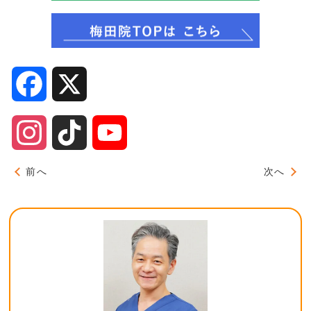
Facebook
X
Instagram
TikTok
YouTube
Channel
前へ
次へ