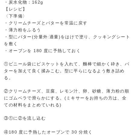
・炭水化物：162g
【レシピ】
〈下準備〉
・クリームチーズとバターを常温に戻す
・薄力粉をふるう
・型にバター(分量外:適量)をはけで塗り、クッキングシート
を敷く
・オーブンを 180 度に予熱しておく
①ビニール袋にビスケットを入れて、麵棒で細かく砕き、バ
ターを加えて良く揉みこむ。型に平らになるよう敷き詰め
る。
②クリームチーズ、豆腐、レモン汁、卵、砂糖、薄力粉の順
にゴムベラで滑らかにする。(ミキサーをお持ちの方は、全
ての材料をまとめていれる)
③①に②を流し込む
④180 度に予熱したオーブンで 30 分焼く