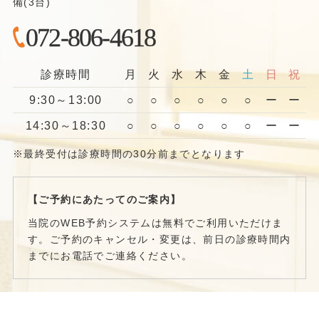
備(3台)
072-806-4618
診療時間
月
火
水
木
金
土
日
祝
9:30～13:00
○
○
○
○
○
○
ー
ー
14:30～18:30
○
○
○
○
○
○
ー
ー
※最終受付は診療時間の30分前までとなります
【ご予約にあたってのご案内】
当院のWEB予約システムは無料でご利用いただけま
す。ご予約のキャンセル・変更は、前日の診療時間内
までにお電話でご連絡ください。