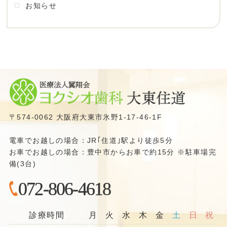
お知らせ
〒574-0062 大阪府大東市氷野1-17-46-1F
電車でお越しの場合：JR｢住道｣駅より徒歩5分
お車でお越しの場合：豊中市からお車で約15分 ※駐車場完
備(3台)
072-806-4618
診療時間
月
火
水
木
金
土
日
祝